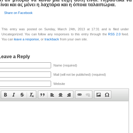
είναι και ας μένει η λαχτάρα και η όποια ταλαιπώρια.
Share on Facebook
This entry was posted on Sunday, March 24th, 2013 at 17:31 and is filed under
Uncategorized. You can follow any responses to this entry through the
RSS 2.0
feed.
You can
leave a response
, or
trackback
from your own site.
Leave a Reply
Name (required)
Mail (will not be published) (required)
Website