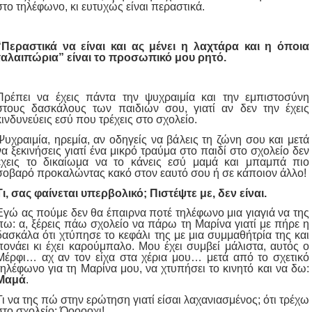
στο τηλέφωνο, κι ευτυχώς είναι περαστικά.
“Περαστικά να είναι και ας μένει η λαχτάρα και η όποια
ταλαιπώρια” είναι το προσωπικό μου ρητό.
Πρέπει να έχεις πάντα την ψυχραιμία και την εμπιστοσύνη
στους δασκάλους των παιδιών σου, γιατί αν δεν την έχεις
κινδυνεύεις εσύ που τρέχεις στο σχολείο.
Ψυχραιμία, ηρεμία, αν οδηγείς να βάλεις τη ζώνη σου και μετά
να ξεκινήσεις γιατί ένα μικρό τραύμα στο παιδί στο σχολείο δεν
έχεις το δικαίωμα να το κάνεις εσύ μαμά και μπαμπά πιο
σοβαρό προκαλώντας κακό στον εαυτό σου ή σε κάποιον άλλο!
Τι, σας φαίνεται υπερβολικό; Πιστέψτε με, δεν είναι.
Εγώ ας πούμε δεν θα έπαιρνα ποτέ τηλέφωνο μια γιαγιά να της
πω: α, ξέρεις πάω σχολείο να πάρω τη Μαρίνα γιατί με πήρε η
δασκάλα ότι χτύπησε το κεφάλι της με μια συμμαθήτρία της και
πονάει κι έχει καρούμπαλο. Μου έχει συμβεί μάλιστα, αυτός ο
Μέρφι… αχ αν τον είχα στα χέρια μου… μετά από το σχετικό
τηλέφωνο για τη Μαρίνα μου, να χτυπήσει το κινητό και να δω:
Μαμά
.
Τι να της πώ στην ερώτηση γιατί είσαι λαχανιασμένος; ότι τρέχω
στο σχολείο; Όοοοοχι!