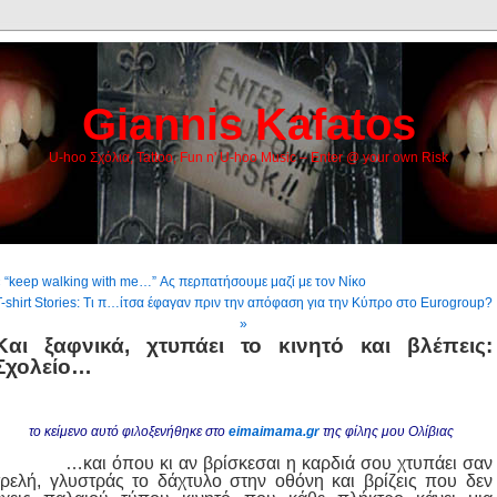
Giannis Kafatos
U-hoo Σχόλια, Tattoo, Fun n' U-hoo Music – Enter @ your own Risk
 “keep walking with me…” Ας περπατήσουμε μαζί με τον Νίκο
T-shirt Stories: Τι π…ίτσα έφαγαν πριν την απόφαση για την Κύπρο στο Eurogroup?
»
Και ξαφνικά, χτυπάει το κινητό και βλέπεις:
Σχολείο…
το κείμενο αυτό φιλοξενήθηκε στο
eimaimama.gr
της φίλης μου Ολίβιας
…και όπου κι αν βρίσκεσαι η καρδιά σου χτυπάει σαν
τρελή, γλυστράς το δάχτυλο στην οθόνη και βρίζεις που δεν