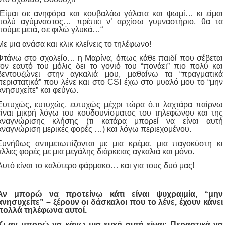
“Είμαι σε ανηφόρα και κουβαλάω γάλατα και ψωμί… κι είμαι
πολύ αγύμναστος… πρέπει ν’ αρχίσω γυμναστήριο, θα τα
πούμε μετά, σε φιλώ γλυκά…“
Με μια ανάσα και κλικ κλείνεις το τηλέφωνο!
Φτάνω στο σχολείο… η Μαρίνα, όπως κάθε παιδί που σέβεται
τον εαυτό του μόλις δει το γονιό του “πονάει” πιο πολύ και
βεντουζώνει στην αγκαλιά μου, μαθαίνω τα “πραγματικά
περιστατικά” που λένε και στο CSI έχω στο μυαλό μου το “μην
ανησυχείτε” και φεύγω.
Ευτυχώς, ευτυχώς, ευτυχώς μέχρι τώρα ό,τι λαχτάρα παίρνω
είναι μικρή λόγω του κουδουνίσματος του τηλεφώνου και της
αναγνώρισης κλήσης (τι κατάρα μπορεί να είναι αυτή
αναγνώριση μερικές φορές …) και λόγω περιεχομένου.
Συνήθως αντιμετωπίζονται με μια κρέμα, μια παγοκύστη κι
άλλες φορές με μια μεγάλης διάρκειας αγκαλιά και μόνο.
Αυτό είναι το καλύτερο φάρμακο… και για τους δυό μας!
Αν μπορώ να προτείνω κάτι είναι ψυχραιμία, “μην
ανησυχείτε” – ξέρουν οι δάσκαλοι που το λένε, έχουν κάνει
πολλά τηλέφωνα αυτοί.
Κι αν μπορώ να κάνω μια ευχή αυτή είναι: Περαστικά να