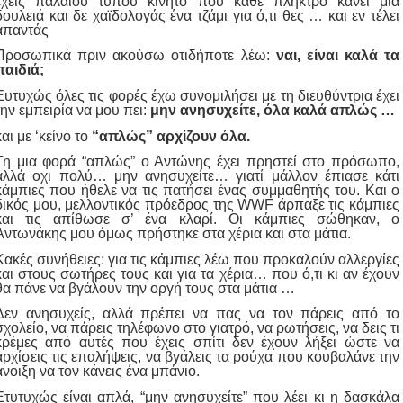
έχεις παλαιού τύπου κινητό που κάθε πλήκτρο κάνει μια
δουλειά και δε χαϊδολογάς ένα τζάμι για ό,τι θες … και εν τέλει
απαντάς
Προσωπικά πριν ακούσω οτιδήποτε λέω:
ναι, είναι καλά τα
παιδιά;
Ευτυχώς όλες τις φορές έχω συνομιλήσει με τη διευθύντρια έχει
την εμπειρία να μου πει:
μην ανησυχείτε, όλα καλά απλώς …
και με ‘κείνο το
“απλώς” αρχίζουν όλα.
Τη μια φορά “απλώς” ο Αντώνης έχει πρηστεί στο πρόσωπο,
αλλά οχι πολύ… μην ανησυχείτε… γιατί μάλλον έπιασε κάτι
κάμπιες που ήθελε να τις πατήσει ένας συμμαθητής του. Και ο
δικός μου, μελλοντικός πρόεδρος της WWF άρπαξε τις κάμπιες
και τις απίθωσε σ’ ένα κλαρί. Οι κάμπιες σώθηκαν, ο
Αντωνάκης μου όμως πρήστηκε στα χέρια και στα μάτια.
Κακές συνήθειες: για τις κάμπιες λέω που προκαλούν αλλεργίες
και στους σωτήρες τους και για τα χέρια… που ό,τι κι αν έχουν
θα πάνε να βγάλουν την οργή τους στα μάτια …
Δεν ανησυχείς, αλλά πρέπει να πας να τον πάρεις από το
σχολείο, να πάρεις τηλέφωνο στο γιατρό, να ρωτήσεις, να δεις τι
κρέμες από αυτές που έχεις σπίτι δεν έχουν λήξει ώστε να
αρχίσεις τις επαλήψεις, να βγάλεις τα ρούχα που κουβαλάνε την
άνοιξη να τον κάνεις ένα μπάνιο.
Ετυτυχώς είναι απλά, “μην ανησυχείτε” που λέει κι η δασκάλα