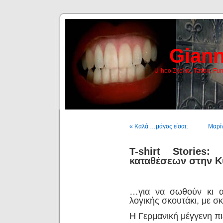
Giann
U-hoo Σχόλια, Tattoo, Fu
« Καλά …μάγος είσαι;
Μαρίν
T-shirt Stories
καταθέσεων στην 
…για να σωθούν κι αυ
λογικής σκουτάκι, με σ
Η Γερμανική μέγγενη πι